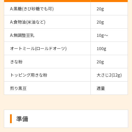
A:黒糖(きび砂糖でも可)
20g
A:食物油(米油など)
20g
A:無調整豆乳
10g～
オートミール(ロールドオーツ)
100g
きな粉
20g
トッピング用きな粉
大さじ2(12g)
煎り黒豆
適量
準備