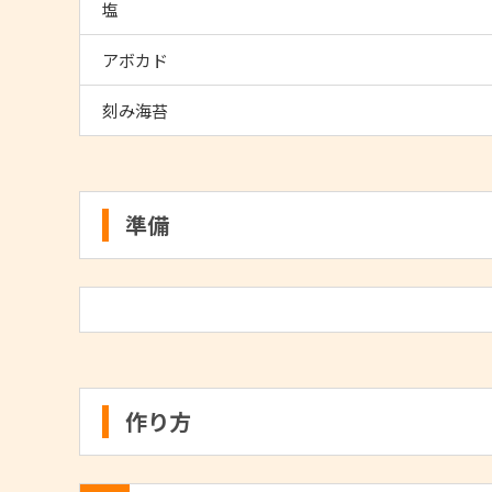
塩
アボカド
刻み海苔
準備
作り方