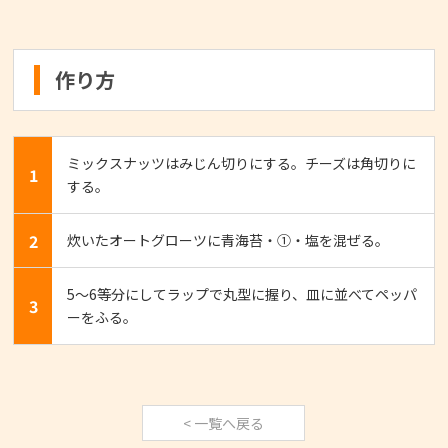
作り方
ミックスナッツはみじん切りにする。チーズは角切りに
1
する。
2
炊いたオートグローツに青海苔・①・塩を混ぜる。
5～6等分にしてラップで丸型に握り、皿に並べてペッパ
3
ーをふる。
< 一覧へ戻る