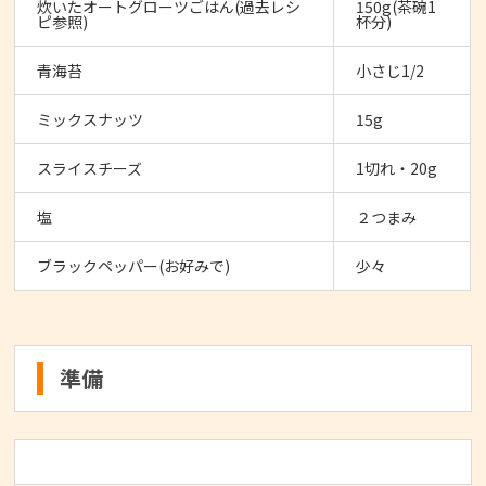
炊いたオートグローツごはん(過去レシ
150g(茶碗1
ピ参照)
杯分)
青海苔
小さじ1/2
ミックスナッツ
15g
スライスチーズ
1切れ・20g
塩
２つまみ
ブラックペッパー(お好みで)
少々
準備