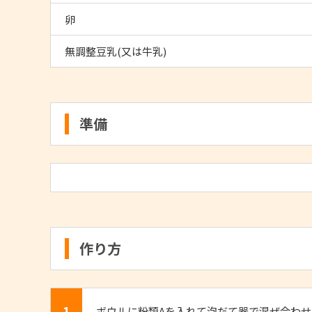
卵
無調整豆乳(又は牛乳)
準備
作り方
1
ボウルに粉類Aを入れて泡だて器で混ぜ合わせ