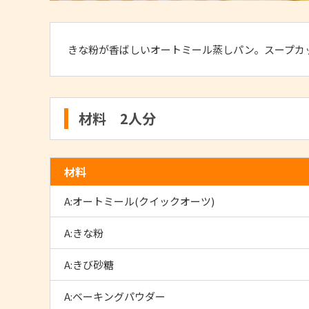
きな粉が香ばしいオートミール蒸しパン。スープカ
材料 2人分
材料
A:オートミール(クイックオーツ)
A:きな粉
A:きび砂糖
A:ベーキングパウダー