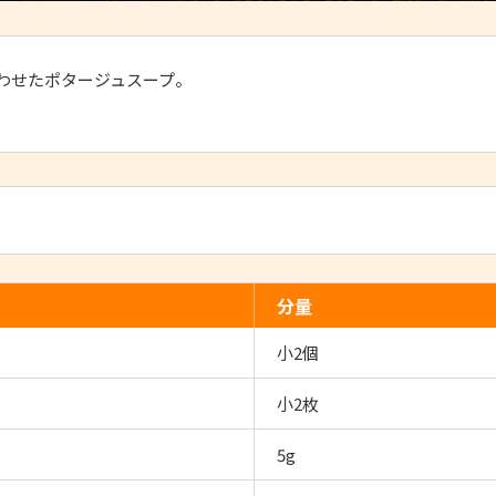
わせたポタージュスープ。
分量
小2個
小2枚
5g