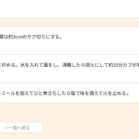
葉は約3cmのザク切りにする。
炒める。水を入れて蓋をし、沸騰したら弱火にして約10分カブが
トミールを加えてひと煮立ちしたら塩で味を調えて火を止める。
< 一覧へ戻る