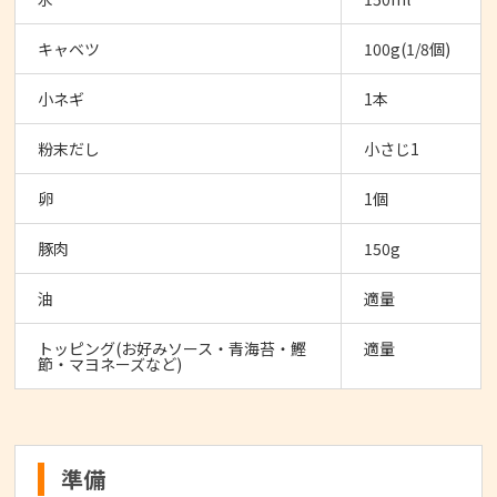
キャベツ
100g(1/8個)
小ネギ
1本
粉末だし
小さじ1
卵
1個
豚肉
150g
油
適量
トッピング(お好みソース・青海苔・鰹
適量
節・マヨネーズなど)
準備