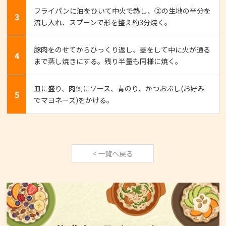
フライパンに油をひいて中火で熱し、②の生地の半分を
3
流し入れ、スプーンで形を整え約3分焼く。
豚肉をのせてからひっくり返し、蓋をして中に火が通る
4
まで蒸し焼きにする。残り半量も同様に焼く。
皿に盛り、肉側にソース、青のり、かつおぶし(お好み
5
でマヨネーズ)をかける。
< 一覧へ戻る