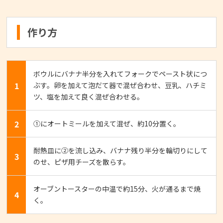
作り方
ボウルにバナナ半分を入れてフォークでペースト状につ
1
ぶす。卵を加えて泡だて器で混ぜ合わせ、豆乳、ハチミ
ツ、塩を加えて良く混ぜ合わせる。
2
①にオートミールを加えて混ぜ、約10分置く。
耐熱皿に②を流し込み、バナナ残り半分を輪切りにして
3
のせ、ピザ用チーズを散らす。
オーブントースターの中温で約15分、火が通るまで焼
4
く。