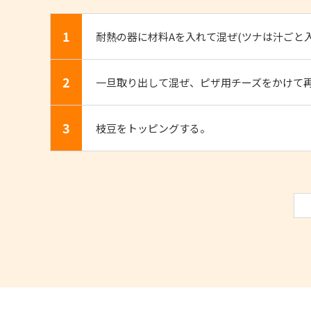
1
耐熱の器に材料Aを入れて混ぜ(ツナは汁ごと入
2
一旦取り出して混ぜ、ピザ用チーズをかけて再
3
枝豆をトッピングする。