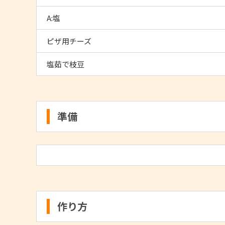
A:塩
ピザ用チーズ
塩茹で枝豆
準備
作り方