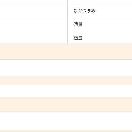
ひとつまみ
適量
適量