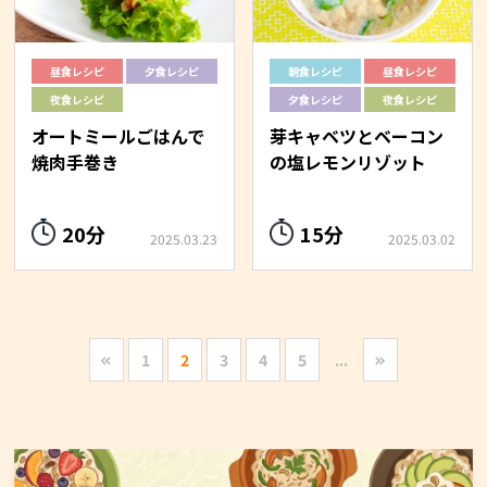
昼食レシピ
夕食レシピ
朝食レシピ
昼食レシピ
夜食レシピ
夕食レシピ
夜食レシピ
オートミールごはんで
芽キャベツとベーコン
焼肉手巻き
の塩レモンリゾット
20分
15分
2025.03.23
2025.03.02
«
»
1
2
3
4
5
...