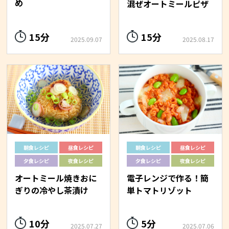
め
混ぜオートミールピザ
15分
15分
2025.09.07
2025.08.17
朝食レシピ
昼食レシピ
朝食レシピ
昼食レシピ
夕食レシピ
夜食レシピ
夕食レシピ
夜食レシピ
オートミール焼きおに
電子レンジで作る！簡
ぎりの冷やし茶漬け
単トマトリゾット
10分
5分
2025.07.27
2025.07.06