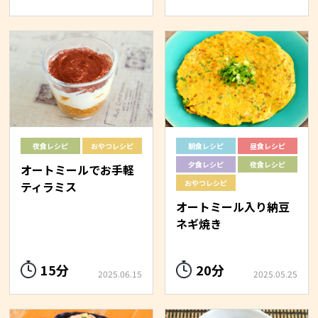
夜食レシピ
おやつレシピ
朝食レシピ
昼食レシピ
夕食レシピ
夜食レシピ
オートミールでお手軽
おやつレシピ
ティラミス
オートミール入り納豆
ネギ焼き
15分
20分
2025.06.15
2025.05.25