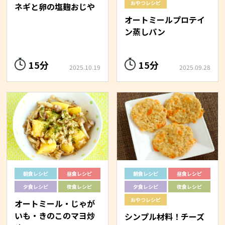
おやつレシピ
ネギと卵の塩麹おじや
オートミールプロテイ
ン蒸しパン
15分
15分
2025.10.19
2025.09.28
朝食レシピ
昼食レシピ
朝食レシピ
昼食レシピ
夕食レシピ
夜食レシピ
夕食レシピ
夜食レシピ
おやつレシピ
オートミール・じゃが
いも・きのこのマヨ炒
シンプル材料！チーズ