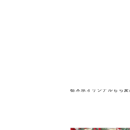
◇◆道の駅ろまんちっく
法人のお客様はこちら
http://blog.romantic
個人のお客様はこちら
【期間】2023年12月～
栃木県オリジナルもち麦