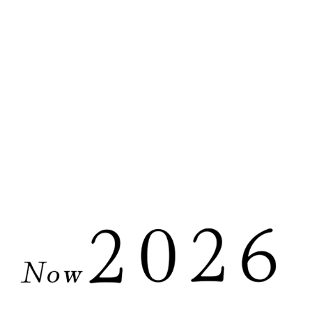
お知らせ
つなぐプロジェクト
大豆工房おらが
く村にて「もち絹香」メニューフェア開
勅使川原精麦所のシゴト
地内にある「麦の楽園」「ゆず庵」にて、もち絹香料
勅使川原精麦所について
わるので、様々なもち絹香の食べ方を楽しめますよ♪