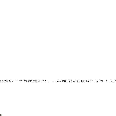
お知らせ
村「あったかフェア」◆◇
リクルート
mura.com/?p=8859
お問い合わせ
2024年2月（3ヶ月間）
品種の『もち絹香』を、この機会にぜひ食べてみてく